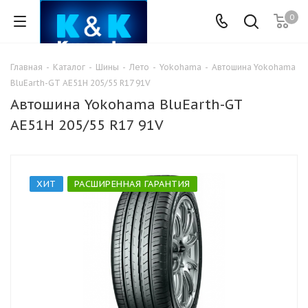
0
Главная
-
Каталог
-
Шины
-
Лето
-
Yokohama
-
Автошина Yokohama
BluEarth-GT AE51H 205/55 R17 91V
Автошина Yokohama BluEarth-GT
AE51H 205/55 R17 91V
ХИТ
РАСШИРЕННАЯ ГАРАНТИЯ